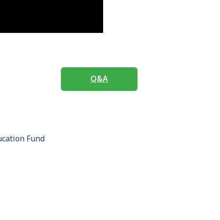
Q&A
ucation Fund