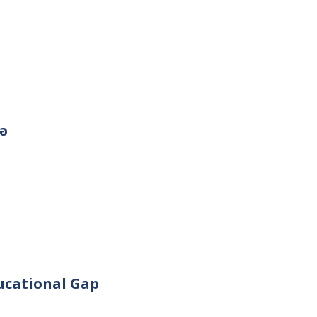
่อ
ducational Gap